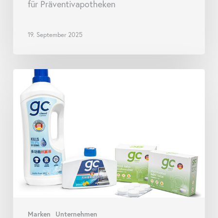
für Präventivapotheken
19. September 2025
goodscare
launcht
eine
neue
Reihe
von
gc
clean!
Produkten
für
den
taiwanesischen
Marken
Unternehmen