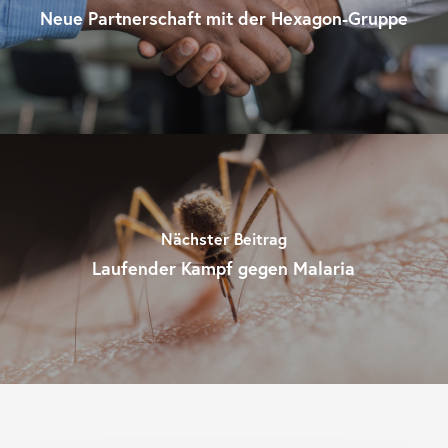
Neue Partnerschaft mit der Hexagon-Gruppe
Abmessungen
191mm x 84,5mm x 45mm (L × B × H)
Bildschirm
5" HD-Touchscreen
Betriebssystem
Android
Testgeschwindigkeit
15s
Datenspeicher
50.000 Tests
Batterie
Integrierter Lithium-Akku mit ca. 24h S
Nächster Beitrag
Kommunikation
USB-C, WiFi, Bluetooth
Laufender Kampf gegen Malaria