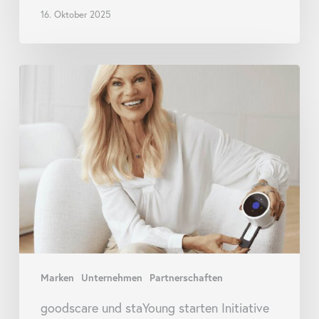
16. Oktober 2025
goodscare
und
staYoung
starten
Initiative
für
Präventivapotheken
Marken
Unternehmen
Partnerschaften
goodscare und staYoung starten Initiative