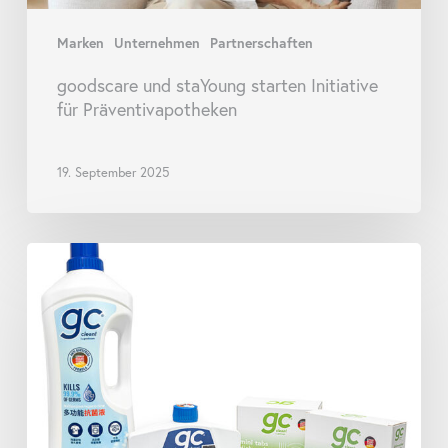
Marken
Unternehmen
Partnerschaften
goodscare und staYoung starten Initiative
für Präventivapotheken
19. September 2025
goodscare
launcht
eine
neue
Reihe
von
gc
clean!