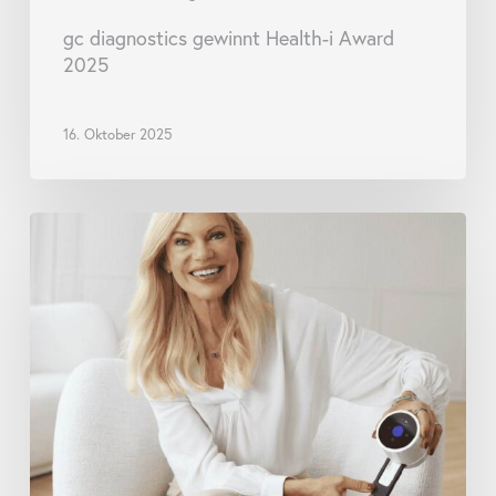
gc diagnostics gewinnt Health-i Award
2025
16. Oktober 2025
goodscare
und
staYoung
starten
Initiative
für
Präventivapotheken