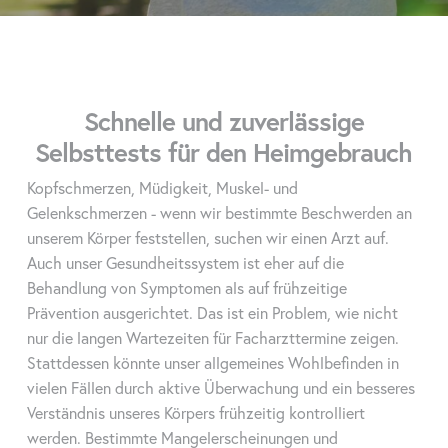
SARS-CoV-2 NAB, D-Dimer, Langzeitblutzucker (HbA1C),
schilddrüsenstimulierendes Hormon (TSH), Trijodthyronin (TT3),
Thyroxin (TT4), Ferritin, luteinisierendes Hormon (LH),
Progesteron, follikelstimulierendes Hormon (FSH),
müllerianhemmendes Hormon (MIH), Prolaktin (PRL), ß-
Schnelle und zuverlässige
humanes Choriongonadotropin (ß-HCG), C-reaktives Protein
(CRP), Serum-Amyloid A (SAA), Interleukin-6 (IL-6),
Selbsttests für den Heimgebrauch
Procalcitonin (PCT), Myoglobin (Myo), kardiales Troponin
(cTnl), Creatin-Kinase-MB (CK-MB), gastroenetrologische
Kopfschmerzen, Müdigkeit, Muskel- und
Enzyme (PG I / PG II), N-terminales natriuretisches Pro-B-Peptid
Gelenkschmerzen - wenn wir bestimmte Beschwerden an
(NT-proBNP), H-FAB-Protein, natriuretisches Hirnpeptid (BNP)
unserem Körper feststellen, suchen wir einen Arzt auf.
Auch unser Gesundheitssystem ist eher auf die
Behandlung von Symptomen als auf frühzeitige
Datenblatt
Prävention ausgerichtet. Das ist ein Problem, wie nicht
nur die langen Wartezeiten für Facharzttermine zeigen.
Methode
Zeitaufgelöster Fluoreszenz-Immunoass
Stattdessen könnte unser allgemeines Wohlbefinden in
Muster
Serum/Plasma/Vollblut/Kapillarblut/Sp
vielen Fällen durch aktive Überwachung und ein besseres
Verständnis unseres Körpers frühzeitig kontrolliert
Gewicht
600g
werden. Bestimmte Mangelerscheinungen und