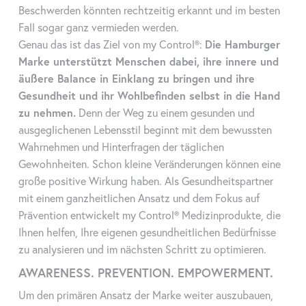
Beschwerden könnten rechtzeitig erkannt und im besten
Abmessungen
191mm x 84,5mm x 45mm (L × B × H)
Fall sogar ganz vermieden werden.
Bildschirm
5" HD-Touchscreen
Genau das ist das Ziel von my Control®:
Die Hamburger
Marke unterstützt Menschen dabei, ihre innere und
Betriebssystem
Android
äußere Balance in Einklang zu bringen und ihre
Gesundheit und ihr Wohlbefinden selbst in die Hand
Testgeschwindigkeit
15s
zu nehmen.
Denn der Weg zu einem gesunden und
Datenspeicher
50.000 Tests
ausgeglichenen Lebensstil beginnt mit dem bewussten
Wahrnehmen und Hinterfragen der täglichen
Batterie
Integrierter Lithium-Akku mit ca. 24h S
Gewohnheiten. Schon kleine Veränderungen können eine
Kommunikation
USB-C, WiFi, Bluetooth
große positive Wirkung haben. Als Gesundheitspartner
mit einem ganzheitlichen Ansatz und dem Fokus auf
Prävention entwickelt my Control® Medizinprodukte, die
Ihnen helfen, Ihre eigenen gesundheitlichen Bedürfnisse
zu analysieren und im nächsten Schritt zu optimieren.
AWARENESS. PREVENTION. EMPOWERMENT.
Um den primären Ansatz der Marke weiter auszubauen,